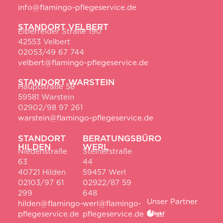
info@flamingo-pflegeservice.de
STANDORT VELBERT
Elberfelder Straße 190
42553 Velbert
02053/49 67 744
velbert@flamingo-pflegeservice.de
STANDORT WARSTEIN
Hauptstraße 58
59581 Warstein
02902/98 97 261
warstein@flamingo-pflegeservice.de
STANDORT
BERATUNGSBÜRO
HILDEN
WERL
Niedenstraße
Steinerstraße
63
44
40721 Hilden
59457 Werl
02103/97 61
02922/87 59
299
648
Unser Partner
hilden@flamingo-
werl@flamingo-
pflegeservice.de
pflegeservice.de