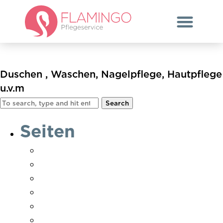
Körperpflege/Hygiene
Duschen , Waschen, Nagelpflege, Hautpflege
u.v.m
Search
Seiten
Ambulante Pflege
Danke Pflegebedarf ermittelt
Danke Pflegebedarf ermittelt Soest
Datenschutz
Erklärung zur Barrierefreiheit
Hauswirtschaft & Betreuung