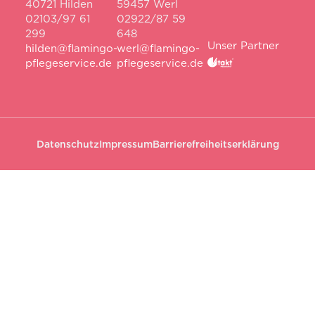
40721 Hilden
59457 Werl
02103/97 61
02922/87 59
299
648
Unser Partner
hilden@flamingo-
werl@flamingo-
pflegeservice.de
pflegeservice.de
Datenschutz
Impressum
Barrierefreiheitserklärung