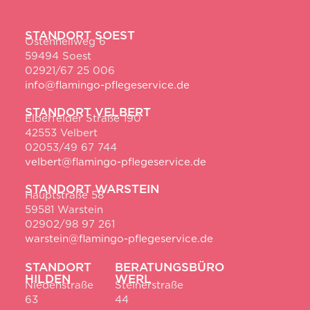
STANDORT SOEST
Ostenhellweg 6
59494 Soest
02921/67 25 006
info@flamingo-pflegeservice.de
STANDORT VELBERT
Elberfelder Straße 190
42553 Velbert
02053/49 67 744
velbert@flamingo-pflegeservice.de
STANDORT WARSTEIN
Hauptstraße 58
59581 Warstein
02902/98 97 261
warstein@flamingo-pflegeservice.de
STANDORT
BERATUNGSBÜRO
HILDEN
WERL
Niedenstraße
Steinerstraße
63
44