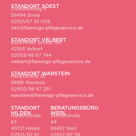
STANDORT SOEST
Ostenhellweg 6
59494 Soest
02921/67 25 006
info@flamingo-pflegeservice.de
STANDORT VELBERT
Elberfelder Straße 190
42553 Velbert
02053/49 67 744
velbert@flamingo-pflegeservice.de
STANDORT WARSTEIN
Hauptstraße 58
59581 Warstein
02902/98 97 261
warstein@flamingo-pflegeservice.de
STANDORT
BERATUNGSBÜRO
HILDEN
WERL
Niedenstraße
Steinerstraße
63
44
40721 Hilden
59457 Werl
02103/97 61
02922/87 59