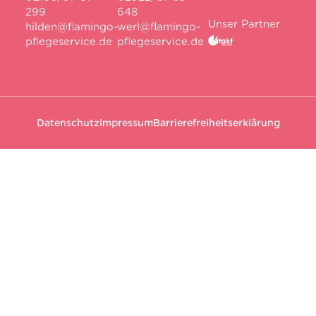
299
648
Unser Partner
hilden@flamingo-
werl@flamingo-
pflegeservice.de
pflegeservice.de
Datenschutz
Impressum
Barrierefreiheitserklärung