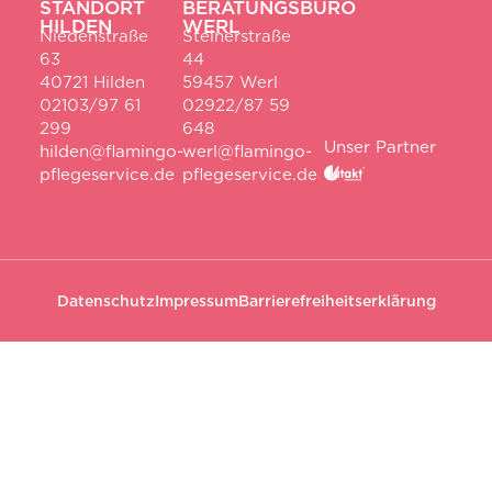
STANDORT
BERATUNGSBÜRO
HILDEN
WERL
Niedenstraße
Steinerstraße
63
44
40721 Hilden
59457 Werl
02103/97 61
02922/87 59
299
648
Unser Partner
hilden@flamingo-
werl@flamingo-
pflegeservice.de
pflegeservice.de
Datenschutz
Impressum
Barrierefreiheitserklärung