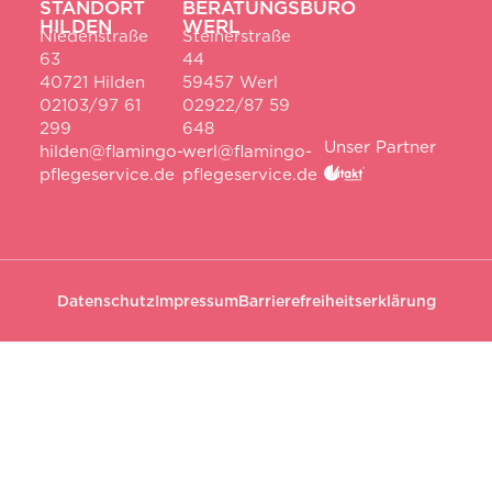
STANDORT
BERATUNGSBÜRO
HILDEN
WERL
Niedenstraße
Steinerstraße
63
44
40721 Hilden
59457 Werl
02103/97 61
02922/87 59
299
648
Unser Partner
hilden@flamingo-
werl@flamingo-
pflegeservice.de
pflegeservice.de
Datenschutz
Impressum
Barrierefreiheitserklärung